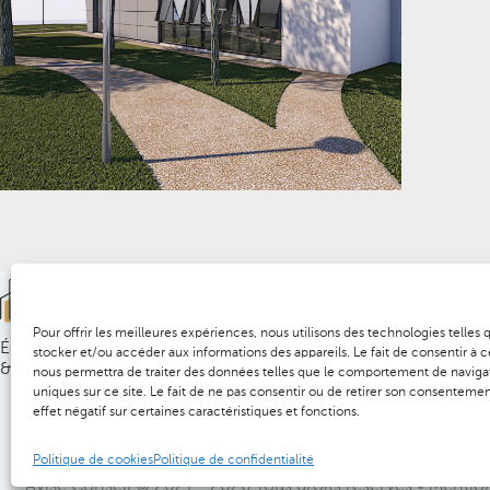
Agence Île de Franc
25 Grande rue
91290 ARPAJON
Pour offrir les meilleures expériences, nous utilisons des technologies telles
Économie de la construction
stocker et/ou accéder aux informations des appareils. Le fait de consentir à 
& études de conception
nous permettra de traiter des données telles que le comportement de navigat
uniques sur ce site. Le fait de ne pas consentir ou de retirer son consentemen
effet négatif sur certaines caractéristiques et fonctions.
Politique de cookies
Politique de confidentialité
Avise Conseil © 2021 - 2026 Tous droits réservés •
Mention