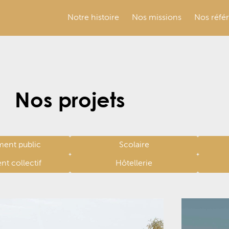
Notre histoire
Nos missions
Nos réfé
Nos projets
ent public
Scolaire
t collectif
Hôtellerie