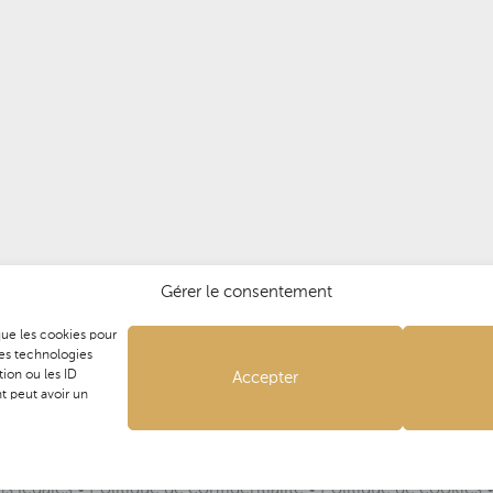
e
Membre de l'Untec depuis 2015
Gérer le consentement
 que les cookies pour
ces technologies
ion ou les ID
Accepter
t peut avoir un
s légales
•
Politique de confidentialité
•
Politique de cookies
•