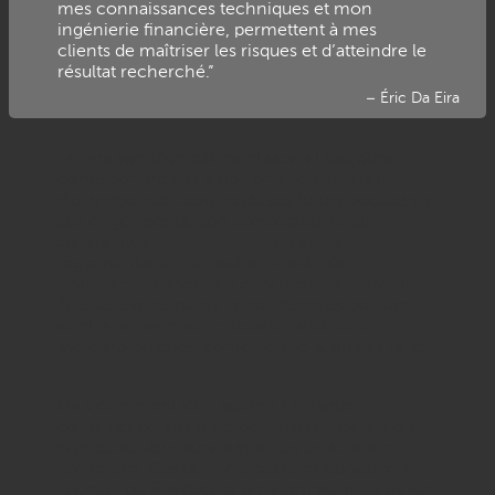
mes connaissances techniques et mon
ingénierie financière, permettent à mes
clients de maîtriser les risques et d’atteindre le
résultat recherché.”
– Éric Da Eira
La livraison d’un bâtiment devrait toujours
correspondre aux ambitions de son maître
d’ouvrage, aux besoins de ses futurs occupants,
aux exigences de son concepteur et aux
contraintes inhérentes au projet. La
réglementation, le budget, les délais,
l’interdépendance des contractants peuvent
être les événements impondérables pouvant
contrarier sa mise en œuvre : caprices
météorologiques, contexte social ou sanitaire…
Mais comment s’en assurer ? Chaque
construction suit un processus de réalisation
complexe, au cours duquel les écueils sont
nombreux. Ces derniers peuvent conduire à
l’échec, ou à la déception. Comment les éviter