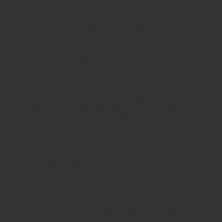
? La raison d’être de l’économiste de la
construction est précisément de garantir la
réussite des ouvrages pour lesquels il est
missionné.
Fils d’artisan, passionné de BTP, Éric Da Eira se
définit comme « un électron libre dans un
métier contraignant ». Proche des architectes
qu’il conseille sur les plans techniques et
financiers, il parle le même langage que les
ingénieurs chargés d’études et comprend les
problématiques de terrain des entreprises et
compagnons.
Reconnu pour l’excellence de ses savoir-faire
et sa déontologie, professionnel rationnel et
consciencieux, il établit les synergies entre les
parties prenantes pour faire coïncider leurs
objectifs, défend avec impartialité leurs idées
autant que leurs intérêts, encadre les moyens
humains et matériels pour passer de l’esquisse
d’un plan à sa réalisation. Son expertise est la