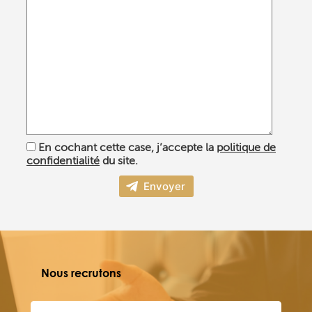
En cochant cette case, j’accepte la
politique de
confidentialité
du site.
A
l
t
e
r
Nous recrutons
n
a
t