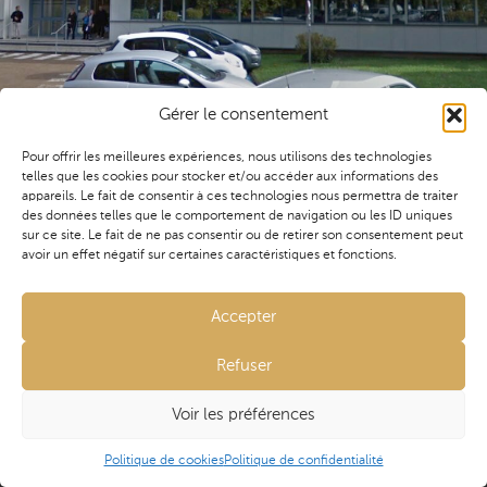
& études de conception
Agence Île de France
25 Grande rue
91290 ARPAJON
Gérer le consentement
Membre de l'Untec depuis 2015
Pour offrir les meilleures expériences, nous utilisons des technologies
telles que les cookies pour stocker et/ou accéder aux informations des
appareils. Le fait de consentir à ces technologies nous permettra de traiter
des données telles que le comportement de navigation ou les ID uniques
Création de l’IRM3 et déplacement du scanner au RdC.
sur ce site. Le fait de ne pas consentir ou de retirer son consentement peut
avoir un effet négatif sur certaines caractéristiques et fonctions.
Mission(s)
contact@aviseconseil.fr
Accepter
Maîtrise d’œuvre
01 60 80 39 13
Refuser
LinkedIn
Avise Conseil © 2021 - 2026 Tous droits réservés •
Voir les préférences
Maître d'ouvrage
Mentions légales
•
Politique de confidentialité
•
ELSAN
Politique de cookies
• Site réalisé par
HMS
et
l’Agence
Politique de cookies
Politique de confidentialité
Taurine