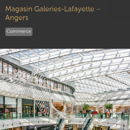
Passer
au
Magasin Galeries-Lafayette –
contenu
Angers
Commerce
Économie de la construction