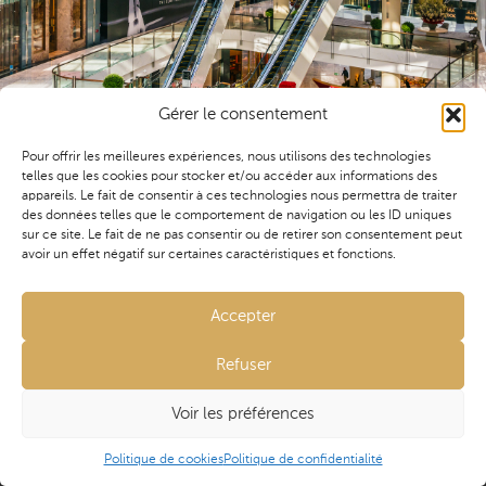
& études de conception
Agence Île de France
25 Grande rue
91290 ARPAJON
Gérer le consentement
Membre de l'Untec depuis 2015
Pour offrir les meilleures expériences, nous utilisons des technologies
telles que les cookies pour stocker et/ou accéder aux informations des
appareils. Le fait de consentir à ces technologies nous permettra de traiter
des données telles que le comportement de navigation ou les ID uniques
Remplacement des menuiseries extérieures
sur ce site. Le fait de ne pas consentir ou de retirer son consentement peut
avoir un effet négatif sur certaines caractéristiques et fonctions.
monumentales en site occupé. Réfection des toitures,
couvertures et verrières de bâtiments classés.
contact@aviseconseil.fr
Accepter
Traitement coupe-feu de tous les éléments de la
01 60 80 39 13
charpente métallique au-dessus des stockages magasins.
Refuser
LinkedIn
Mission(s)
Avise Conseil © 2021 - 2026 Tous droits réservés •
Voir les préférences
Mentions légales
•
Politique de confidentialité
•
Politique de cookies
• Site réalisé par
HMS
et
l’Agence
Économie de la construction
Politique de cookies
Politique de confidentialité
Taurine