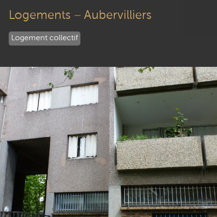
Passer
au
Logements – Aubervilliers
contenu
Logement collectif
Économie de la construction