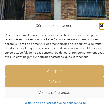
& études de conception
Agence Île de France
25 Grande rue
91290 ARPAJON
Gérer le consentement
Membre de l'Untec depuis 2015
Pour offrir les meilleures expériences, nous utilisons des technologies
telles que les cookies pour stocker et/ou accéder aux informations des
Restructuration de locaux tertiaires en 13 logements et
appareils. Le fait de consentir à ces technologies nous permettra de traiter
des données telles que le comportement de navigation ou les ID uniques
déplacement de tous les locaux tertiaires annexes.
sur ce site. Le fait de ne pas consentir ou de retirer son consentement peut
avoir un effet négatif sur certaines caractéristiques et fonctions.
Mission(s)
contact@aviseconseil.fr
Accepter
Maîtrise d’œuvre
01 60 80 39 13
Refuser
LinkedIn
Avise Conseil © 2021 - 2026 Tous droits réservés •
Voir les préférences
Maître d'ouvrage
Mentions légales
•
Politique de confidentialité
•
OPH Aubervilliers
Politique de cookies
• Site réalisé par
HMS
et
l’Agence
Politique de cookies
Politique de confidentialité
Taurine