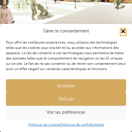
& études de conception
Agence Île de France
25 Grande rue
91290 ARPAJON
Gérer le consentement
Membre de l'Untec depuis 2015
Pour offrir les meilleures expériences, nous utilisons des technologies
telles que les cookies pour stocker et/ou accéder aux informations des
appareils. Le fait de consentir à ces technologies nous permettra de traiter
des données telles que le comportement de navigation ou les ID uniques
sur ce site. Le fait de ne pas consentir ou de retirer son consentement peut
avoir un effet négatif sur certaines caractéristiques et fonctions.
Construction de bâtiments en structure bois à fortes
contraintes architecturales, label HQE.
contact@aviseconseil.fr
Accepter
01 60 80 39 13
Mission(s)
Refuser
LinkedIn
Économie de la construction
Avise Conseil © 2021 - 2026 Tous droits réservés •
Voir les préférences
Mentions légales
•
Politique de confidentialité
•
Politique de cookies
• Site réalisé par
HMS
et
l’Agence
Politique de cookies
Politique de confidentialité
Taurine